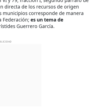
n VI y 79, fracción I, segundo párrafo de
ión directa de los recursos de origen
los municipios corresponde de manera
la Federación;
es un tema de
rístides Guerrero García.
BLICIDAD