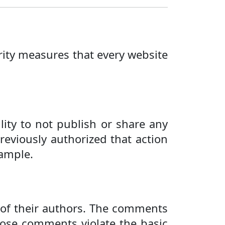
urity measures that every website
ity to not publish or share any
previously authorized that action
xample.
ty of their authors. The comments
those comments violate the basic