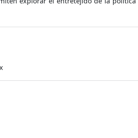
ten explorar el entretejido de la política
x