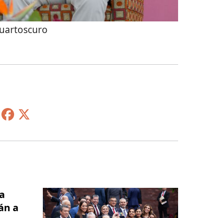
uartoscuro
a
án a