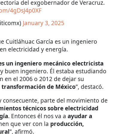
ectoria del exgobernador de Veracruz.
.com/4gDsJ4p0XF
iticomx)
January 3, 2025
e Cuitláhuac García es un ingeniero
n electricidad y energía.
es un ingeniero mecánico electricista
y buen ingeniero. Él estaba estudiando
n en el 2006 o 2012 de dejar su
a transformación de México
”, destacó.
 consecuente, parte del movimiento de
ientos técnicos sobre electricidad
gía
. Entonces él nos va a
ayudar a
enen que ver con la
producción,
ural
”, afirmó.