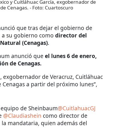
ico y Cuitláhuac García, exgobernador de
r de Cenagas.
- Foto:
Cuartoscuro
unció que tras dejar el gobierno de
 a su gobierno como
director del
 Natural (Cenagas)
.
baum anunció que
el lunes 6 de enero,
ción de Cenagas.
io, exgobernador de Veracruz, Cuitláhuac
 Cenagas a partir del próximo lunes”,
al equipo de Sheinbaum
@CuitlahuacGJ
de
@Claudiashein
como director de
mó la mandataria, quien además del