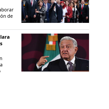
aborar
ión de
lara
as
un
la
o