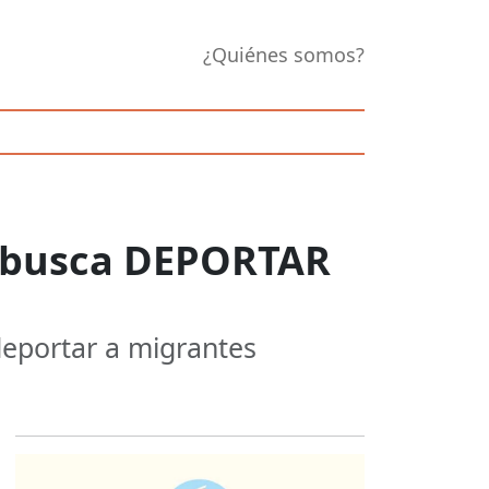
¿Quiénes somos?
p busca DEPORTAR
 deportar a migrantes
Opens in new 