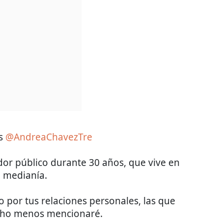
es
@AndreaChavezTre
dor público durante 30 años, que vive en
a medianía.
 por tus relaciones personales, las que
ucho menos mencionaré.