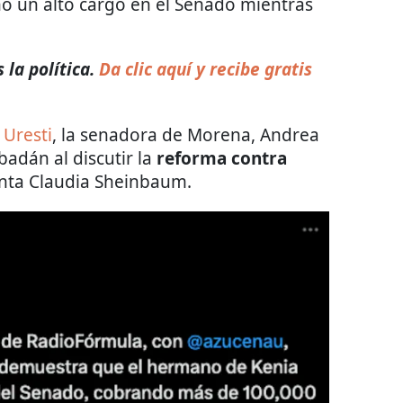
 un alto cargo en el Senado mientras
la política.
Da clic aquí y recibe gratis
 Uresti
, la senadora de Morena, Andrea
adán al discutir la
reforma contra
nta Claudia Sheinbaum.