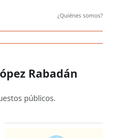
¿Quiénes somos?
 López Rabadán
uestos públicos.
Opens in new 