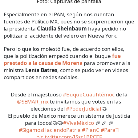
Foto:
Capturas de pantalla
Especialmente en el PAN, según nos cuentan
fuentes de Político MX, pues no se sorprendieron que
la presidenta
Claudia Sheinbaum
haya pedido no
politizar el accidente del velero en Nueva York.
Pero lo que los molestó fue, de acuerdo con ellos,
que la politización empezó cuando el buque
fue
prestado a la causa de Morena
para promover a la
ministra
Lenia Batres
, como se pudo ver en videos
compartidos en redes sociales.
Desde el majestuoso
#BuqueCuauhtémoc
de la
@SEMAR_mx
te invitamos que votes en las
elecciones del
#PoderJudicial
🤝
El pueblo de México merece un sistema de Justicia
para todos!🤝🤝
#VivaMéxico
🎉 🎉 🎉
#SigamosHaciendoPatria
#PlanC
#ParaTi
pic.twitter.com/ISsc1BPOTF