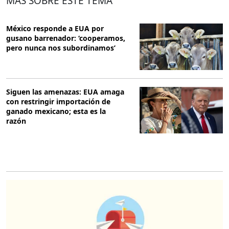
MÁS SOBRE ESTE TEMA
México responde a EUA por
gusano barrenador: ‘cooperamos,
pero nunca nos subordinamos’
Siguen las amenazas: EUA amaga
con restringir importación de
ganado mexicano; esta es la
razón
O