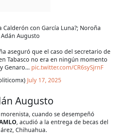
a a Calderón con García Luna?; Noroña
a Adán Augusto
a aseguró que el caso del secretario de
 en Tabasco no era en ningún momento
n y Genaro…
pic.twitter.com/CR6sySjrnF
oliticomx)
July 17, 2025
Adán Augusto
el morenista, cuando se desempeñó
AMLO
, acudió a la entrega de becas del
uárez, Chihuahua.