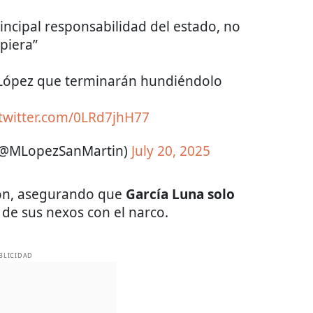
ncipal responsabilidad del estado, no
piera”
 López que terminarán hundiéndolo
.twitter.com/0LRd7jhH77
 (@MLopezSanMartin)
July 20, 2025
rón, asegurando que
García Luna solo
 de sus nexos con el narco.
BLICIDAD