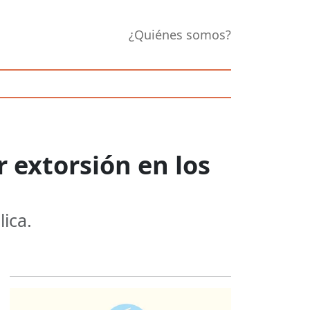
¿Quiénes somos?
 extorsión en los
ica.
Opens in new 