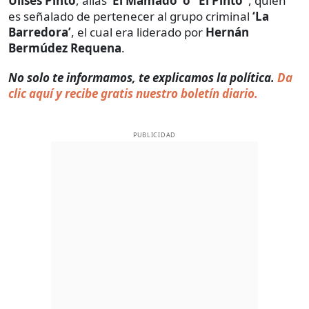
Ulises Pinto
, alias
‘El Mamado’ o “El Pinto”
, quien
es señalado de pertenecer al grupo criminal
‘La
Barredora’
, el cual era liderado por
Hernán
Bermúdez Requena
.
No solo te informamos, te explicamos la política.
Da
clic aquí y recibe gratis nuestro boletín diario.
PUBLICIDAD