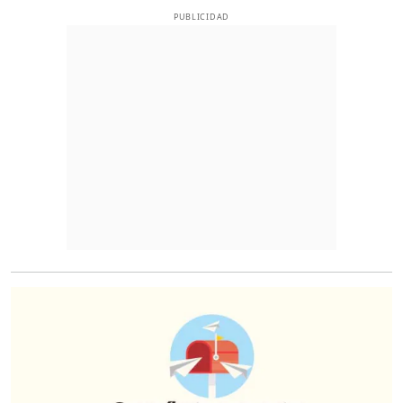
PUBLICIDAD
O