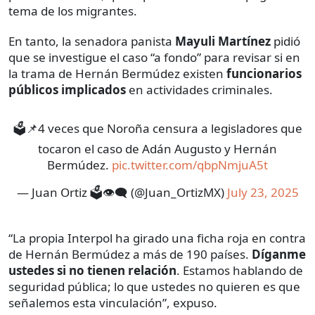
tema de los migrantes.
En tanto, la senadora panista
Mayuli Martínez
pidió
que se investigue el caso “a fondo” para revisar si en
la trama de Hernán Bermúdez existen
funcionarios
públicos implicados
en actividades criminales.
🗳️📌4 veces que Noroña censura a legisladores que
tocaron el caso de Adán Augusto y Hernán
Bermúdez.
pic.twitter.com/qbpNmjuA5t
— Juan Ortiz 🗳️👁‍🗨 (@Juan_OrtizMX)
July 23, 2025
“La propia Interpol ha girado una ficha roja en contra
de Hernán Bermúdez a más de 190 países.
Díganme
ustedes si no tienen relación
. Estamos hablando de
seguridad pública; lo que ustedes no quieren es que
señalemos esta vinculación”, expuso.