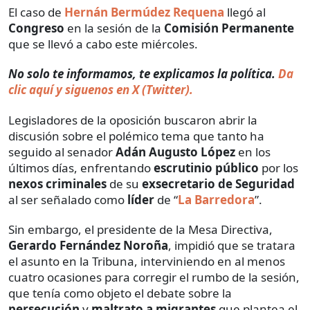
El caso de
Hernán Bermúdez Requena
llegó al
Congreso
en la sesión de la
Comisión Permanente
que se llevó a cabo este miércoles.
No solo te informamos, te explicamos la política.
Da
clic aquí y siguenos en X (Twitter).
Legisladores de la oposición buscaron abrir la
discusión sobre el polémico tema que tanto ha
seguido al senador
Adán Augusto López
en los
últimos días, enfrentando
escrutinio público
por los
nexos criminales
de su
exsecretario de Seguridad
al ser señalado como
líder
de “
La Barredora
”.
Sin embargo, el presidente de la Mesa Directiva,
Gerardo Fernández Noroña
, impidió que se tratara
el asunto en la Tribuna, interviniendo en al menos
cuatro ocasiones para corregir el rumbo de la sesión,
que tenía como objeto el debate sobre la
persecución
y
maltrato a migrantes
que plantea el