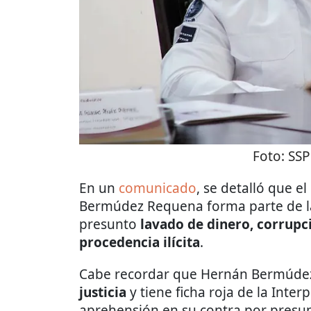
Foto:
SSP
En un
comunicado
, se detalló que e
Bermúdez Requena forma parte de las
presunto
lavado de dinero, corrupc
procedencia ilícita
.
Cabe recordar que Hernán Bermúde
justicia
y tiene ficha roja de la Inte
aprehensión en su contra por presu