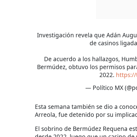
Investigación revela que Adán Augu
de casinos liga
De acuerdo a los hallazgos, Hu
Bermúdez, obtuvo los permisos para
2022.
https:/
— Político MX (@p
Esta semana también se dio a cono
Arreola, fue detenido por su implica
El sobrino de Bermúdez Requena estu
desde 2022, luego que un casino de 