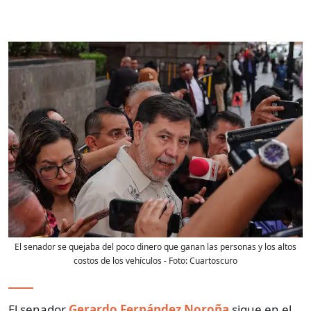
El senador se quejaba del poco dinero que ganan las personas y los altos
costos de los vehículos
- Foto:
Cuartoscuro
El senador
Gerardo Fernández Noroña
sigue en el