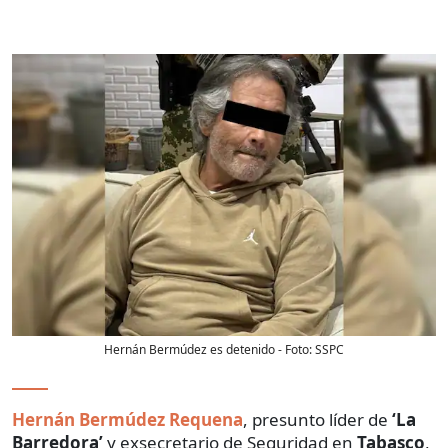
Hernán Bermúdez es detenido
- Foto:
SSPC
Hernán Bermúdez Requena
, presunto líder de
‘La
Barredora’
y exsecretario de Seguridad en
Tabasco
,