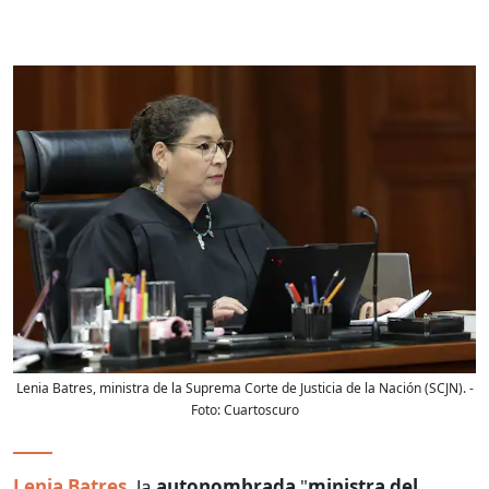
Lenia Batres, ministra de la Suprema Corte de Justicia de la Nación (SCJN).
-
Foto:
Cuartoscuro
Lenia Batres
, la
autonombrada
"
ministra del