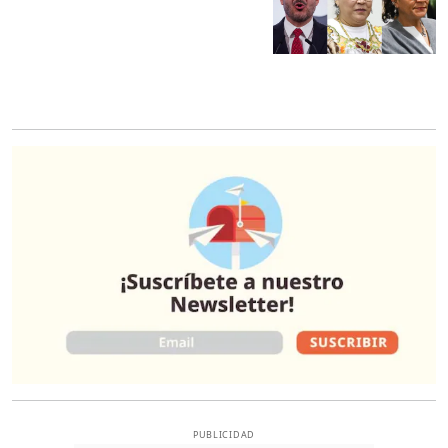
O
PUBLICIDAD