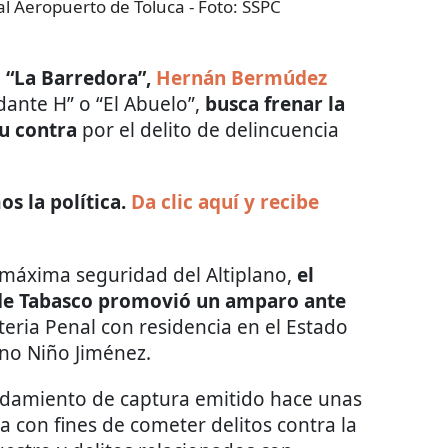
l Aeropuerto de Toluca
- Foto:
SSPC
l “La Barredora”,
Hernán Bermúdez
ante H” o “El Abuelo”,
busca frenar la
u contra
por el delito de delincuencia
s la política.
Da clic aquí y recibe
 máxima seguridad del Altiplano,
el
de Tabasco promovió un amparo ante
eria Penal con residencia en el Estado
ino Niño Jiménez.
ndamiento de captura emitido hace unas
 con fines de cometer delitos contra la