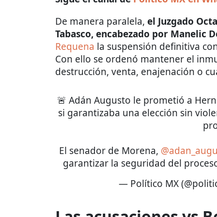
De manera paralela,
el Juzgado Octa
Tabasco, encabezado por Manelic D
Requena
la suspensión definitiva co
Con ello se ordenó mantener el inmu
destrucción, venta, enajenación o cua
🚨 Adán Augusto le prometió a Hern
si garantizaba una elección sin viole
pr
El senador de Morena,
@adan_augu
garantizar la seguridad del proces
— Político MX (@polit
Las acusaciones vs 