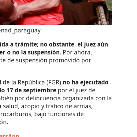
enad_paraguay
da a trámite; no obstante
,
el juez aún
r o no la suspensión
. Por ahora,
nte de suspensión promovido por
l de la República (FGR)
no ha ejecutado
ado 17 de septiembre
por el juez de
mbién por delincuencia organizada con la
a salud, acopio y tráfico de armas,
drocarburos, bajo funciones de
ón.
hatsApp