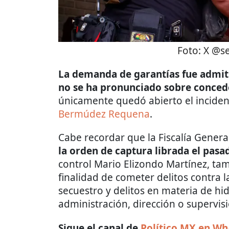
Foto:
X @s
La demanda de garantías fue admiti
no se ha pronunciado sobre concede
únicamente quedó abierto el incide
Bermúdez Requena
.
Cabe recordar que la Fiscalía Genera
la orden de captura librada el pas
control Mario Elizondo Martínez, ta
finalidad de cometer delitos contra l
secuestro y delitos en materia de hi
administración, dirección o supervisi
Sigue el canal de
Político MX en W