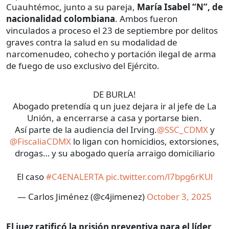
Cuauhtémoc, junto a su pareja,
María Isabel “N”, de
nacionalidad colombiana
. Ambos fueron
vinculados a proceso el 23 de septiembre por delitos
graves contra la salud en su modalidad de
narcomenudeo, cohecho y portación ilegal de arma
de fuego de uso exclusivo del Ejército.
DE BURLA!
Abogado pretendía q un juez dejara ir al jefe de La
Unión, a encerrarse a casa y portarse bien.
Así parte de la audiencia del Irving.
@SSC_CDMX
y
@FiscaliaCDMX
lo ligan con homicidios, extorsiones,
drogas… y su abogado quería arraigo domiciliario
El caso
#C4ENALERTA
pic.twitter.com/l7bpg6rKUl
— Carlos Jiménez (@c4jimenez)
October 3, 2025
El juez ratificó la prisión preventiva para el líder