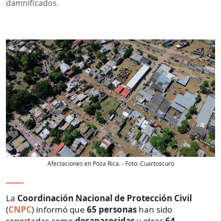
damnificados.
Afectaciones en Poza Rica.
- Foto:
Cuartoscuro
La
Coordinación Nacional de Protección Civil
(
CNPC
) informó que
65 personas
han sido
reportadas como
desaparecidas
y otras
64