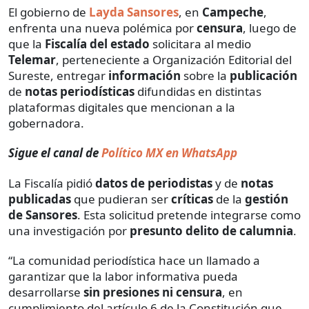
El gobierno de
Layda Sansores
, en
Campeche
,
enfrenta una nueva polémica por
censura
, luego de
que la
Fiscalía
del estado
solicitara al medio
Telemar
, perteneciente a Organización Editorial del
Sureste, entregar
información
sobre la
publicación
de
notas periodísticas
difundidas en distintas
plataformas digitales que mencionan a la
gobernadora.
Sigue el canal de
Político MX en WhatsApp
La Fiscalía pidió
datos de periodistas
y de
notas
publicadas
que pudieran ser
críticas
de la
gestión
de Sansores
. Esta solicitud pretende integrarse como
una investigación por
presunto delito de calumnia
.
“La comunidad periodística hace un llamado a
garantizar que la labor informativa pueda
desarrollarse
sin presiones ni censura
, en
cumplimiento del artículo 6 de la Constitución que