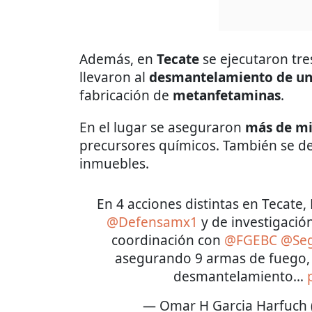
Además, en
Tecate
se ejecutaron tr
llevaron al
desmantelamiento de u
fabricación de
metanfetaminas
.
En el lugar se aseguraron
más de mil
precursores químicos. También se de
inmuebles.
En 4 acciones distintas en Tecate, 
@Defensamx1
y de investigació
coordinación con
@FGEBC
@Seg
asegurando 9 armas de fuego, 
desmantelamiento…
— Omar H Garcia Harfuch