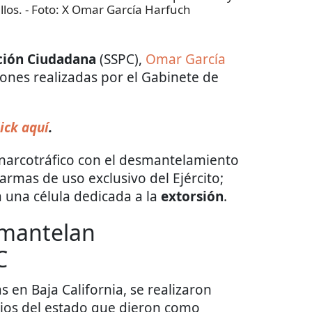
los.
- Foto:
X Omar García Harfuch
cción Ciudadana
(SSPC),
Omar García
iones realizadas por el Gabinete de
ick aquí
.
l narcotráfico con el desmantelamiento
rmas de uso exclusivo del Ejército;
 una célula dedicada a la
extorsión
.
smantelan
C
 en Baja California, se realizaron
pios del estado que dieron como