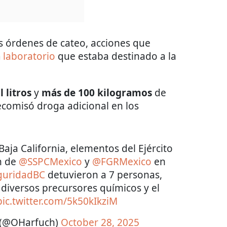
es órdenes de cateo, acciones que
n
laboratorio
que estaba destinado a la
 litros
y
más de 100 kilogramos
de
comisó droga adicional en los
Baja California, elementos del Ejército
n de
@SSPCMexico
y
@FGRMexico
en
uridadBC
detuvieron a 7 personas,
diversos precursores químicos y el
pic.twitter.com/5k50kIkziM
 (@OHarfuch)
October 28, 2025