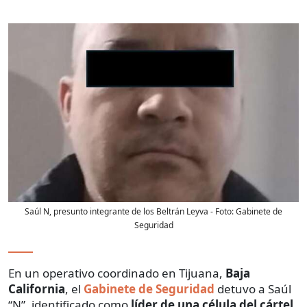
Saúl N, presunto integrante de los Beltrán Leyva
- Foto:
Gabinete de
Seguridad
En un operativo coordinado en Tijuana,
Baja
California
, el
Gabinete de Seguridad
detuvo a Saúl
“N”, identificado como
líder de una célula del cártel