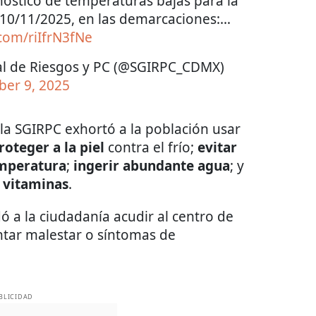
óstico de temperaturas bajas para la
10/11/2025, en las demarcaciones:…
.com/riIfrN3fNe
ral de Riesgos y PC (@SGIRPC_CDMX)
er 9, 2025
la SGIRPC exhortó a la población usar
oteger a la piel
contra el frío;
evitar
emperatura
;
ingerir abundante agua
; y
n vitaminas
.
 a la ciudadanía acudir al centro de
ntar malestar o síntomas de
BLICIDAD