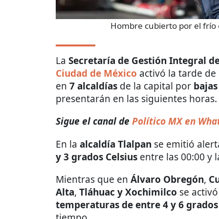
Hombre cubierto por el frío e
La
Secretaría de Gestión Integral de
Ciudad de México
activó la tarde d
en
7 alcaldías
de la capital por
bajas
presentarán en las siguientes horas.
Sigue el canal de
Político MX en Wha
En la
alcaldía Tlalpan
se emitió aler
y 3 grados Celsius
entre las 00:00 y 
Mientras que en
Álvaro Obregón
,
C
Alta
,
Tláhuac y Xochimilco
se activó
temperaturas de entre 4 y 6 grados
tiempo.