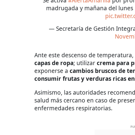
Se activa
#AlertaAmarilla
por pron
madrugada y mañana del lunes 
pic.twitter
— Secretaría de Gestión Integ
Novemb
Ante este descenso de temperatura, 
capas de ropa
; utilizar
crema para pr
exponerse a
cambios bruscos de t
consumir frutas y verduras ricas e
Asimismo, las autoridades recomendó
salud más cercano en caso de prese
enfermedades respiratorias.
PU