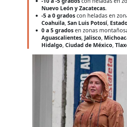
-10 a -5 grados
con heladas en zo
Nuevo León y Zacatecas
.
-5 a 0 grados
con heladas en zon
Coahuila
,
San Luis Potosí
,
Estado
0 a 5 grados
en zonas montaños
Aguascalientes
,
Jalisco
,
Michoac
Hidalgo
,
Ciudad de México
,
Tlax