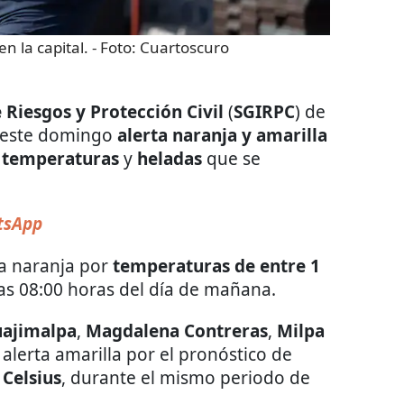
n la capital.
- Foto:
Cuartoscuro
 Riesgos y Protección Civil
(
SGIRPC
) de
e este domingo
alerta naranja y amarilla
 temperaturas
y
heladas
que se
tsApp
ta naranja por
temperaturas de entre 1
las 08:00 horas del día de mañana.
uajimalpa
,
Magdalena Contreras
,
Milpa
 alerta amarilla por el pronóstico de
 Celsius
, durante el mismo periodo de