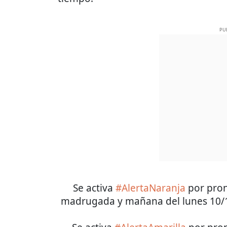
PU
Se activa
#AlertaNaranja
por pron
madrugada y mañana del lunes 10/1