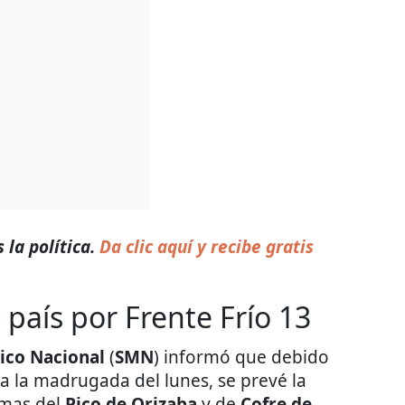
 la política.
Da clic aquí y recibe gratis
país por Frente Frío 13
ico Nacional
(
SMN
) informó que debido
ra la madrugada del lunes, se prevé la
imas del
Pico de Orizaba
y de
Cofre de