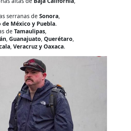
nas altas de
Baja California
,
as serranas de
Sonora
,
 de México y Puebla
.
as de
Tamaulipas
,
án
,
Guanajuato
,
Querétaro
,
cala
,
Veracruz y Oaxaca
.