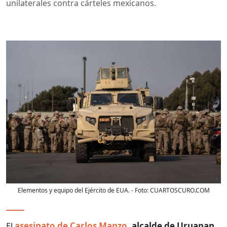
unilaterales contra cárteles mexicanos.
Elementos y equipo del Ejército de EUA.
- Foto:
CUARTOSCURO.COM
El
asesinato de Carlos Manzo
,
alcalde de Uruapan
,