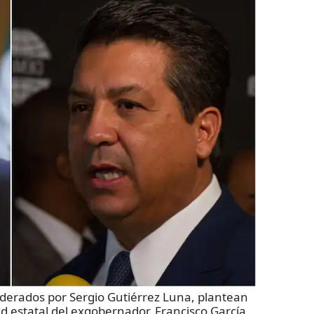
derados por Sergio Gutiérrez Luna, plantean
dad estatal del exgobernador, Francisco García