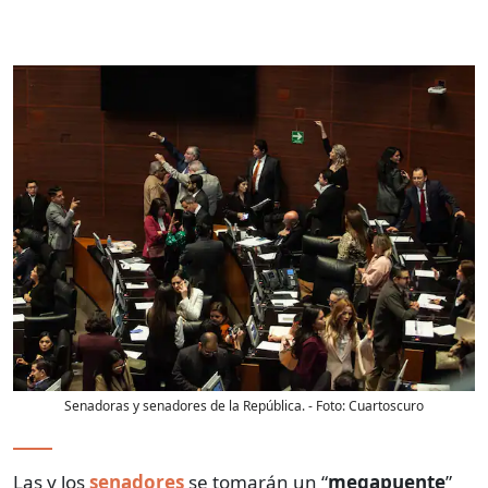
Senadoras y senadores de la República.
- Foto:
Cuartoscuro
Las y los
senadores
se tomarán un “
megapuente
”