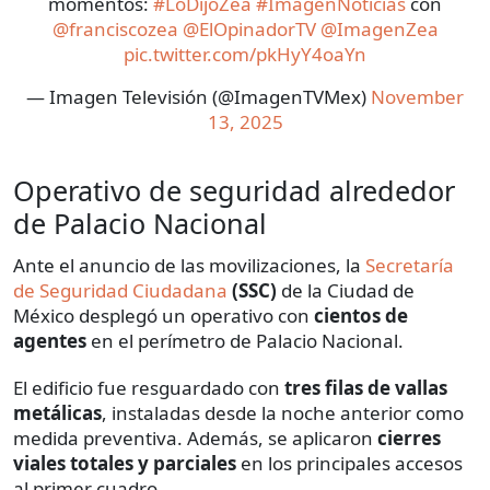
momentos:
#LoDijoZea
#ImagenNoticias
con
@franciscozea
@ElOpinadorTV
@ImagenZea
pic.twitter.com/pkHyY4oaYn
— Imagen Televisión (@ImagenTVMex)
November
13, 2025
Operativo de seguridad alrededor
de Palacio Nacional
Ante el anuncio de las movilizaciones, la
Secretaría
de Seguridad Ciudadana
(SSC)
de la Ciudad de
México desplegó un operativo con
cientos de
agentes
en el perímetro de Palacio Nacional.
El edificio fue resguardado con
tres filas de vallas
metálicas
, instaladas desde la noche anterior como
medida preventiva. Además, se aplicaron
cierres
viales totales y parciales
en los principales accesos
al primer cuadro.