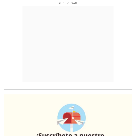
PUBLICIDAD
O