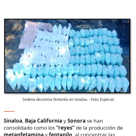
Sedena decomisa fentanilo en Sinaloa.
- Foto:
Especial
Sinaloa
,
Baja California
y
Sonora
se han
consolidado como los
“reyes”
de la producción de
metanfetamina
y
fentanilo
, al concentrar las