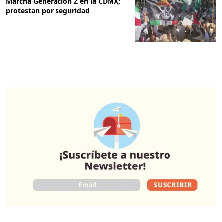
Marcha Generación Z en la CDMX;
protestan por seguridad
O