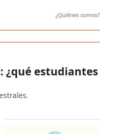
¿Quiénes somos?
: ¿qué estudiantes
strales.
Opens in new 