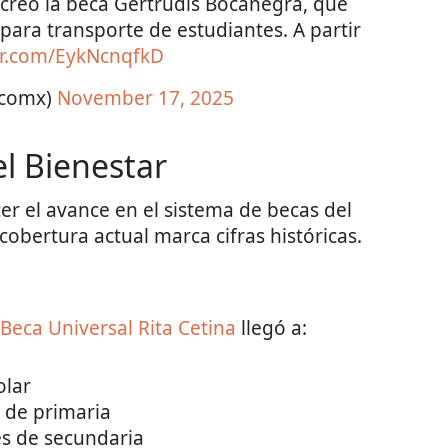
creó la beca Gertrudis Bocanegra, que
ara transporte de estudiantes. A partir
ter.com/EykNcnqfkD
icomx)
November 17, 2025
l Bienestar
er el avance en el sistema de becas del
cobertura actual marca cifras históricas.
Beca Universal Rita Cetina
llegó a:
olar
s de primaria
es de secundaria