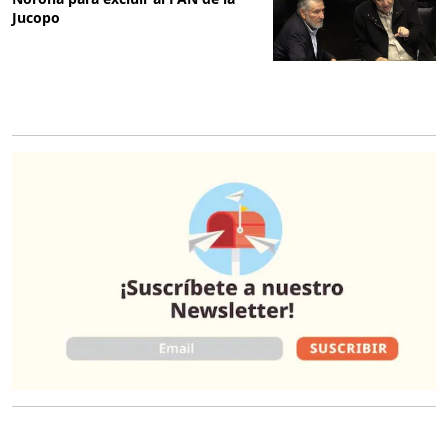
Jucopo
O