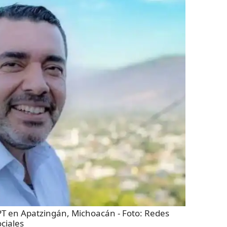
l PT en Apatzingán, Michoacán
- Foto:
Redes
ociales