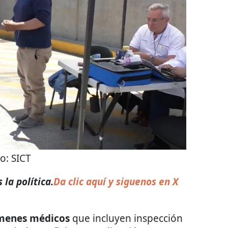
to:
SICT
la política.
Da clic aquí y siguenos en X
menes médicos
que incluyen inspección