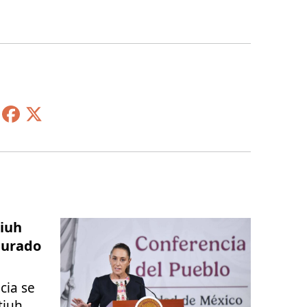
iuh
gurado
cia se
tiuh