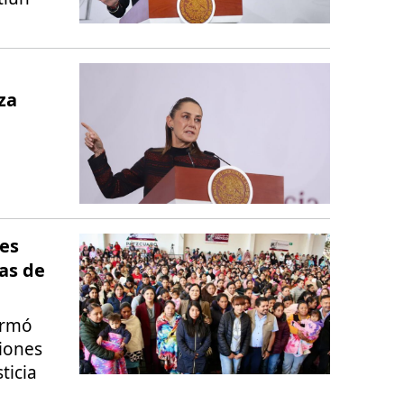
za
es
as de
ormó
ciones
ticia