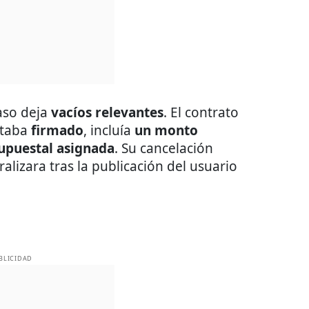
caso deja
vacíos relevantes
. El contrato
staba
firmado
, incluía
un monto
upuestal asignada
. Su cancelación
alizara tras la publicación del usuario
BLICIDAD