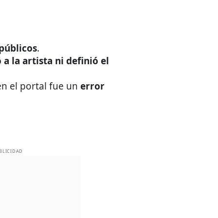
públicos
.
 a la artista ni definió el
 el portal fue un
error
BLICIDAD