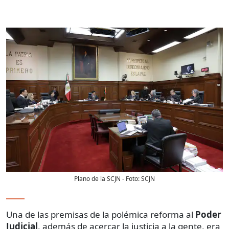
Plano de la SCJN
- Foto:
SCJN
Una de las premisas de la polémica reforma al
Poder
Judicial
, además de acercar la justicia a la gente, era