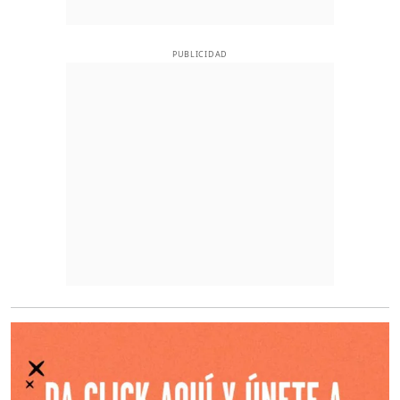
PUBLICIDAD
O