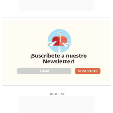
O
PUBLICIDAD