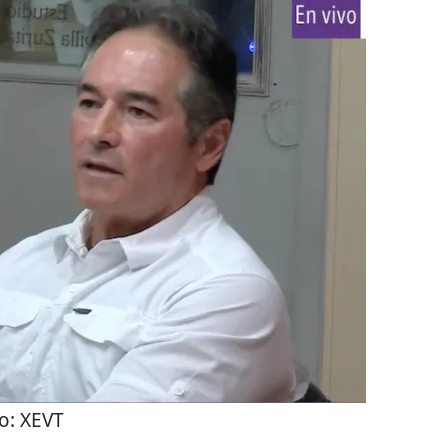
o:
XEVT