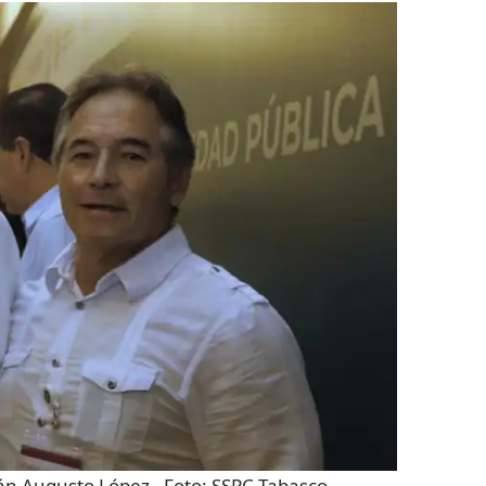
n Augusto López
- Foto:
SSPC Tabasco