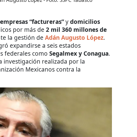
 empresas “factureras”
y
domicilios
licos por más de
2 mil 360 millones de
te la gestión de
Adán Augusto López
.
gró expandirse a seis estados
as federales como
Segalmex y Conagua
.
 investigación realizada por la
anización Mexicanos contra la