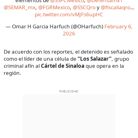
elementos de
@SSPCMexico
,
@Defensamx1
@SEMAR_mx
,
@FGRMexico
,
@SSCQro
y
@fiscaliaqro
…
pic.twitter.com/vMJFs6upHC
— Omar H Garcia Harfuch (@OHarfuch)
February 6,
2026
De acuerdo con los reportes, el detenido es señalado
como el líder de una célula de
“Los Salazar”
, grupo
criminal afín al
Cártel de Sinaloa
que opera en la
región.
PUBLICIDAD