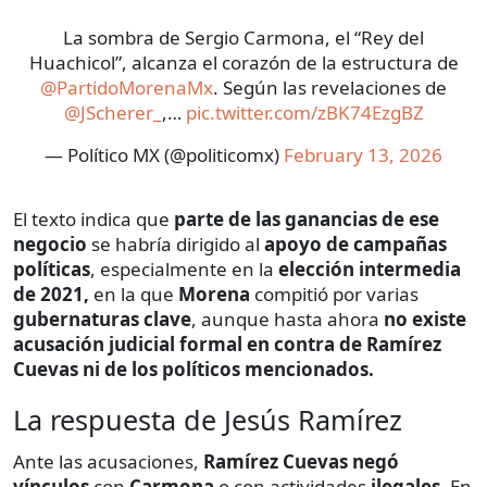
La sombra de Sergio Carmona, el “Rey del
Huachicol”, alcanza el corazón de la estructura de
@PartidoMorenaMx
. Según las revelaciones de
@JScherer_
,…
pic.twitter.com/zBK74EzgBZ
— Político MX (@politicomx)
February 13, 2026
El texto indica que
parte de las ganancias de ese
negocio
se habría dirigido al
apoyo de campañas
políticas
, especialmente en la
elección intermedia
de 2021,
en la que
Morena
compitió por varias
gubernaturas clave
, aunque hasta ahora
no existe
acusación judicial formal en contra de Ramírez
Cuevas ni de los políticos mencionados.
La respuesta de Jesús Ramírez
Ante las acusaciones,
Ramírez Cuevas negó
vínculos
con
Carmona
o con actividades
ilegales.
En