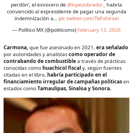
perdón’, el exvocero de
@lopezobrador_
habría
convencido al expresidente de pagar una segunda
indemnización a…
pic.twitter.com/TbFxhlrxel
— Político MX (@politicomx)
February 13, 2026
Carmona,
que fue asesinado en 2021,
era señalado
por autoridades y analistas
como operador de
contrabando de combustible
a través de prácticas
conocidas como
huachicol fiscal
y, según fuentes
citadas en el libro,
habría participado en el
financiamiento irregular de campañas políticas
en
estados como
Tamaulipas, Sinaloa y Sonora.