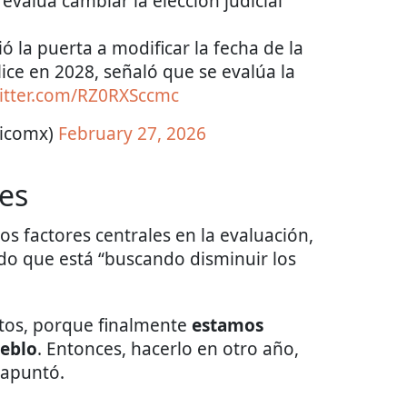
valúa cambiar la elección judicial
ó la puerta a modificar la fecha de la
lice en 2028, señaló que se evalúa la
witter.com/RZ0RXSccmc
ticomx)
February 27, 2026
tes
s factores centrales en la evaluación,
o que está “buscando disminuir los
tos, porque finalmente
estamos
ueblo
. Entonces, hacerlo en otro año,
 apuntó.