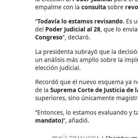
empalme con la
consulta
sobre
revo
“
Todavía lo estamos revisando
. Es 
del
Poder Judicial al 28
, que lo envi
Congreso
”, declaró.
La presidenta subrayó que la decisi
un análisis más amplio sobre la im
elección judicial.
Recordó que el nuevo esquema ya no 
de la
Suprema Corte de Justicia de 
superiores, sino únicamente magistra
“Entonces, lo estamos evaluando y t
mandato)
”, añadió.