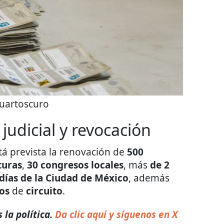
uartoscuro
 judicial y revocación
tá prevista la renovación de
500
turas
,
30 congresos locales
, más
de 2
ldías de la Ciudad de México
, además
os
de
circuito
.
 la política.
Da clic aquí y síguenos en X