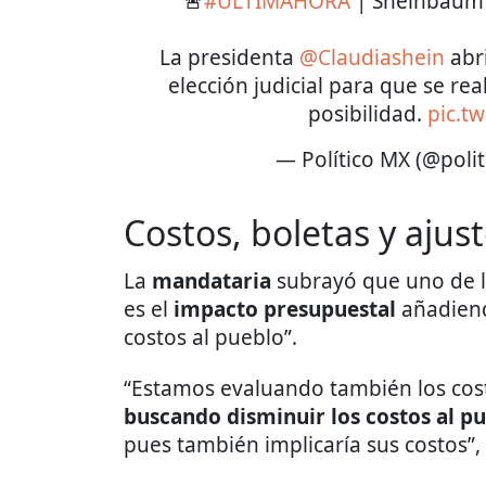
🚨
#ÚLTIMAHORA
| Sheinbaum e
La presidenta
@Claudiashein
abri
elección judicial para que se rea
posibilidad.
pic.t
— Político MX (@poli
Costos, boletas y ajus
La
mandataria
subrayó que uno de lo
es el
impacto
presupuestal
añadiend
costos al pueblo”.
“Estamos evaluando también los cos
buscando disminuir los costos al p
pues también implicaría sus costos”,