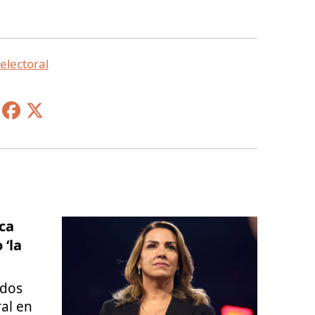
electoral
ica
‘la
ados
ral en