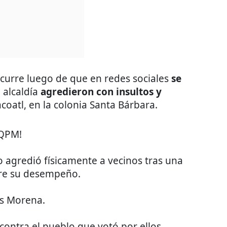
ocurre luego de que en redes sociales
se
 alcaldía
agredieron con insultos y
acoatl, en la colonia Santa Bárbara.
QPM!
 agredió físicamente a vecinos tras una
bre su desempeño.
es Morena.
ontra el pueblo que votó por ellos.