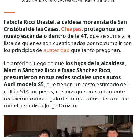
GALO CAÑAS/CUARTOSCURO.COM
- Foto:
Cuartoscuro
Fabiola Ricci Diestel, alcaldesa morenista de San
Cristóbal de las Casas,
Chiapas
, protagoniza un
nuevo escándalo dentro de la 4T
, que se suma a la
lista de quienes son cuestionados por no cumplir con
los principios de
austeridad
que tanto pregonan.
Lo anterior, luego de que
los hijos de la alcaldesa,
Martín Sánchez Ricci e Isaac Sánchez Ricci,
presumieron en sus redes sociales unos autos
Audi modelo S5
, que tienen un costo estimado de 1
millón 514 mil pesos, mismos que presuntamente
recibieron como regalo de cumpleaños, de acuerdo
con el periodista Jorge Orozco.