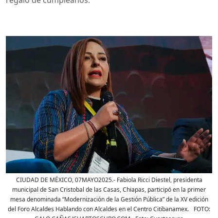
CIUDAD DE MÉXICO, 07MAYO2025.- Fabiola Ricci Diestel, presidenta
municipal de San Cristobal de las Casas, Chiapas, participó en la primer
mesa denominada “Modernización de la Gestión Pública” de la XV edición
del Foro Alcaldes Hablando con Alcaldes en el Centro Citibanamex. FOTO: