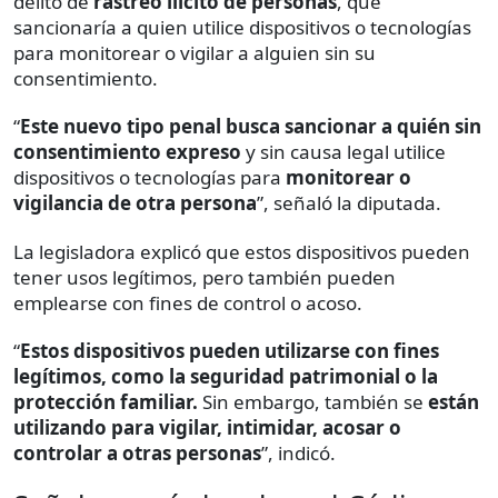
delito de
rastreo ilícito de personas
, que
sancionaría a quien utilice dispositivos o tecnologías
para monitorear o vigilar a alguien sin su
consentimiento.
“
Este nuevo tipo penal busca sancionar a quién sin
consentimiento expreso
y sin causa legal utilice
dispositivos
o
tecnologías
para
monitorear o
vigilancia de otra persona
”, señaló la diputada.
La legisladora explicó que estos dispositivos pueden
tener usos legítimos, pero también pueden
emplearse con fines de control o acoso.
“
Estos dispositivos pueden utilizarse con fines
legítimos, como la seguridad patrimonial o la
protección familiar.
Sin embargo, también se
están
utilizando para vigilar, intimidar, acosar o
controlar a otras personas
”, indicó.