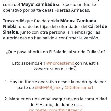
cuna del
‘Mayo’ Zambada
se reportó un fuerte
operativo por parte de las Fuerzas Armadas.
Trascendió que fue detenida
Mónica Zambada
Niebla
, una de las hijas del cofundador del
Cártel de
Sinaloa
, junto con otra persona, sin embargo, las
autoridades no han salido a confirmar la versión.
¿Qué pasa ahorita en El Salado, al sur de Culiacán?
Esto sabemos en
@noroestemx
con nuestra
cobertura en el sitio👇
1. Hay un fuerte operativo desde la madrugada por
parte de
@SEMAR_mx
y
@Defensamx1
2. Mantienen una zona asegurada en la comunidad
de El Álamo, de donde es…
pic.twitter.com/ffWQEfaeCc