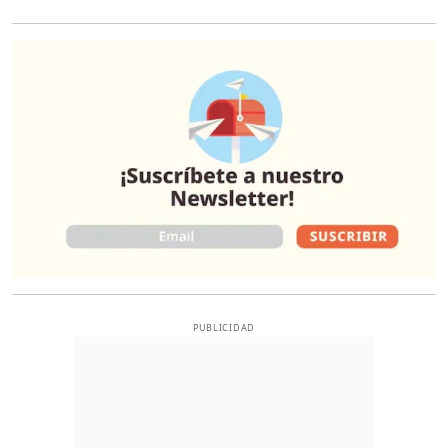
O
PUBLICIDAD