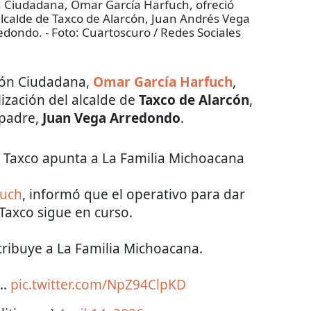
ón Ciudadana, Omar García Harfuch, ofreció
 alcalde de Taxco de Alarcón, Juan Andrés Vega
redondo.
- Foto:
Cuartoscuro / Redes Sociales
ción Ciudadana,
Omar García Harfuch
,
lización del alcalde de
Taxco de Alarcón
,
 padre,
Juan Vega Arredondo
.
e Taxco apunta a La Familia Michoacana
uch
, informó que el operativo para dar
 Taxco sigue en curso.
tribuye a La Familia Michoacana.
a…
pic.twitter.com/NpZ94ClpKD