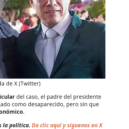
 de X (Twitter)
icular
del caso, el padre del presidente
rtado como desaparecido, pero sin que
económico
.
la política.
Da clic aquí y siguenos en X