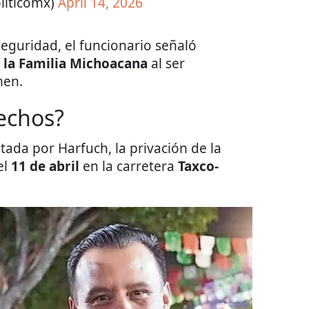
liticomx)
April 14, 2026
eguridad, el funcionario señaló
a
la Familia Michoacana
al ser
men.
echos?
ada por Harfuch, la privación de la
el
11 de abril
en la carretera
Taxco-