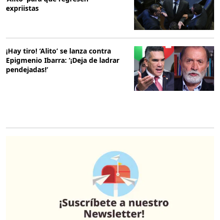
expriistas
¡Hay tiro! ‘Alito’ se lanza contra
Epigmenio Ibarra: ‘¡Deja de ladrar
pendejadas!’
O