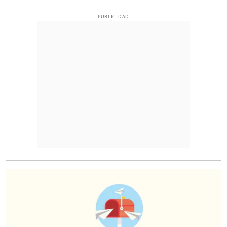
PUBLICIDAD
O