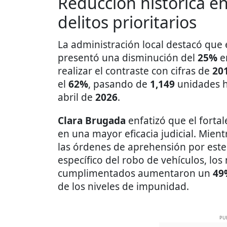
Reducción histórica en
delitos prioritarios
La administración local destacó que e
presentó una disminución del
25%
e
realizar el contraste con cifras de
20
el
62%
, pasando de
1,149
unidades h
abril de
2026
.
Clara Brugada
enfatizó que el fortal
en una mayor eficacia judicial. Mien
las órdenes de aprehensión por este
específico del robo de vehículos, lo
cumplimentados aumentaron un
49
de los niveles de impunidad.
PU